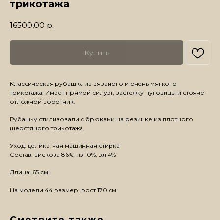
трикотажа
16500,00
р.
Купить
Классическая рубашка из вязаного и очень мягкого
трикотажа. Имеет прямой силуэт, застежку пуговицы и стояче-
отложной воротник.
Рубашку стилизовали с брюками на резинке из плотного
шерстяного трикотажа.
Уход: деликатная машинная стирка
Состав: вискоза 86%, пэ 10%, эл 4%
Длина: 65 см
На модели 44 размер, рост 170 см.
Смотрите также